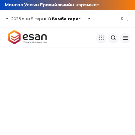
Монгол Улсын Ерөнхийлөгчийн нэрэмжит
--
2026
оны
8
сарын
8
Бямба гариг
☾
°
Хуулбар шалгуур
Нэгдсэн сангаас шалгаж
хуулбарын түвшин тогтоох.
Толь бичиг
Монгол хэлний их тайлбар тол
хайх.
Судлаачийн булан
Судалгааны тэмдэглэлээ хадгала
хуваалцах.
Гишүүнчлэл
Унших багц худалдан авах.