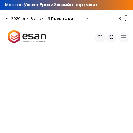
Монгол Улсын Ерөнхийлөгчийн нэрэмжит
--
2026
оны
8
сарын
6
Пүрэв гараг
☾
°
Хуулбар шалгуур
Нэгдсэн сангаас шалгаж
хуулбарын түвшин тогтоох.
Толь бичиг
Монгол хэлний их тайлбар тол
хайх.
Судлаачийн булан
Судалгааны тэмдэглэлээ хадгала
хуваалцах.
Гишүүнчлэл
Унших багц худалдан авах.