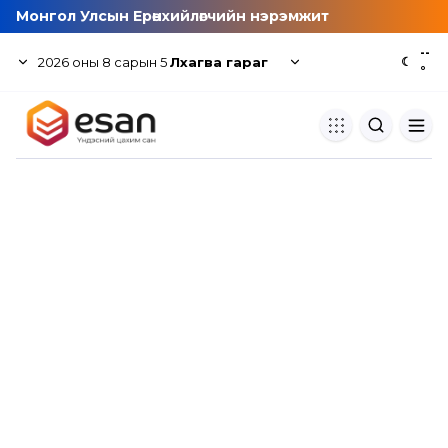
Монгол Улсын Ерөнхийлөгчийн нэрэмжит
--
2026
оны
8
сарын
5
Лхагва гараг
☾
°
Хуулбар шалгуур
Нэгдсэн сангаас шалгаж
хуулбарын түвшин тогтоох.
Толь бичиг
Монгол хэлний их тайлбар тол
хайх.
Судлаачийн булан
Судалгааны тэмдэглэлээ хадгала
хуваалцах.
Гишүүнчлэл
Унших багц худалдан авах.