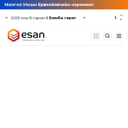
Монгол Улсын Ерөнхийлөгчийн нэрэмжит
--
2026
оны
8
сарын
8
Бямба гариг
☾
°
Хуулбар шалгуур
Нэгдсэн сангаас шалгаж
хуулбарын түвшин тогтоох.
Толь бичиг
Монгол хэлний их тайлбар тол
хайх.
Судлаачийн булан
Судалгааны тэмдэглэлээ хадгала
хуваалцах.
Гишүүнчлэл
Унших багц худалдан авах.