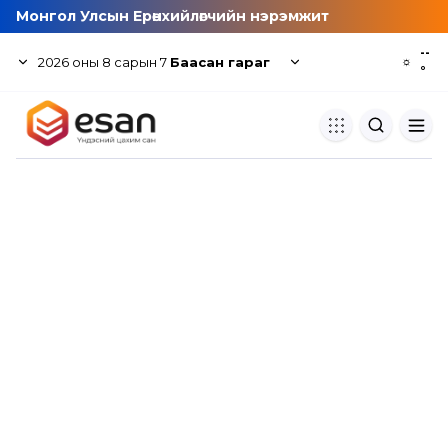
Монгол Улсын Ерөнхийлөгчийн нэрэмжит
--
2026
оны
8
сарын
7
Баасан гараг
☼
°
Хуулбар шалгуур
Нэгдсэн сангаас шалгаж
хуулбарын түвшин тогтоох.
Толь бичиг
Монгол хэлний их тайлбар тол
хайх.
Судлаачийн булан
Судалгааны тэмдэглэлээ хадгала
хуваалцах.
Гишүүнчлэл
Унших багц худалдан авах.