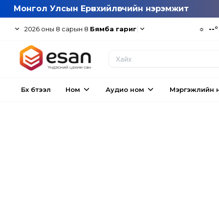
Монгол Улсын Ерөнхийлөгчийн нэрэмжит
|
☼
--°
2026
оны
8
сарын
8
Бямба гариг
Бүх бүтээл
Ном
Аудио ном
Мэргэжлийн 