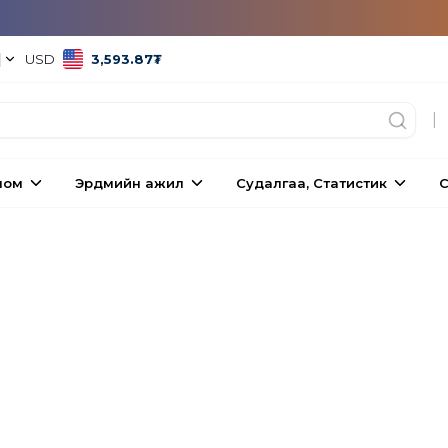
|
USD
3,593.87
₮
|
ном
Эрдмийн ажил
Судалгаа, Статистик
С