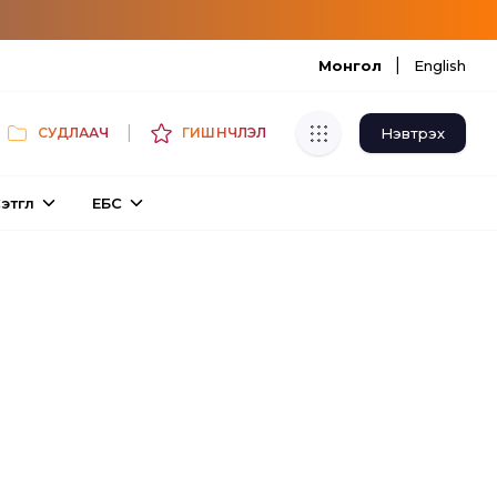
|
Монгол
English
|
Нэвтрэх
СУДЛААЧ
ГИШҮҮНЧЛЭЛ
Хуулбар шалгуур
этгүүл
ЕБС
Нэгдсэн сангаас шалгаж
хуулбарын түвшин тогтоох.
Толь бичиг
Монгол хэлний их тайлбар толиос
хайх.
Судлаачийн булан
Судалгааны тэмдэглэлээ хадгалах,
хуваалцах.
Гишүүнчлэл
Унших багц худалдан авах.