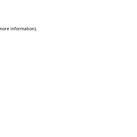
 more information)
.