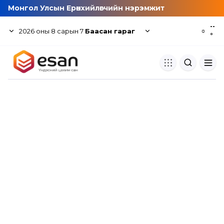
Монгол Улсын Ерөнхийлөгчийн нэрэмжит
--
2026
оны
8
сарын
7
Баасан гараг
☼
°
Хуулбар шалгуур
Нэгдсэн сангаас шалгаж
хуулбарын түвшин тогтоох.
Толь бичиг
Монгол хэлний их тайлбар тол
хайх.
Судлаачийн булан
Судалгааны тэмдэглэлээ хадгала
хуваалцах.
Гишүүнчлэл
Унших багц худалдан авах.