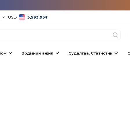
°
|
USD
3,593.93
₮
|
ном
Эрдмийн ажил
Судалгаа, Статистик
С