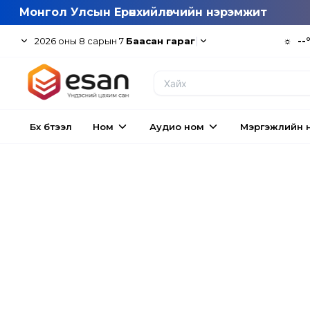
Монгол Улсын Ерөнхийлөгчийн нэрэмжит
|
☼
--
2026
оны
8
сарын
7
Баасан гараг
Бүх бүтээл
Ном
Аудио ном
Мэргэжлийн 