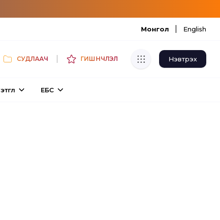
|
Монгол
English
|
Нэвтрэх
СУДЛААЧ
ГИШҮҮНЧЛЭЛ
Хуулбар шалгуур
этгүүл
ЕБС
Нэгдсэн сангаас шалгаж
хуулбарын түвшин тогтоох.
Толь бичиг
Монгол хэлний их тайлбар толиос
хайх.
Судлаачийн булан
Судалгааны тэмдэглэлээ хадгалах,
хуваалцах.
Гишүүнчлэл
Унших багц худалдан авах.