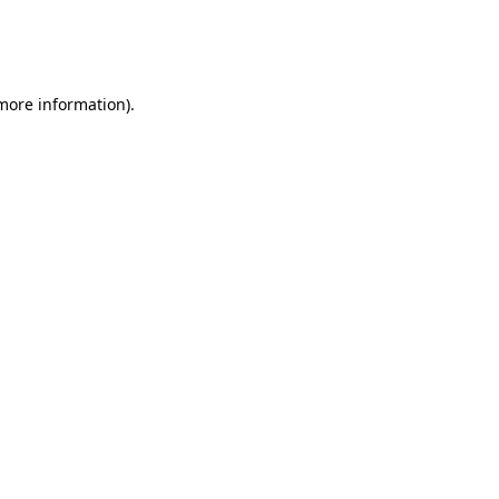
 more information)
.