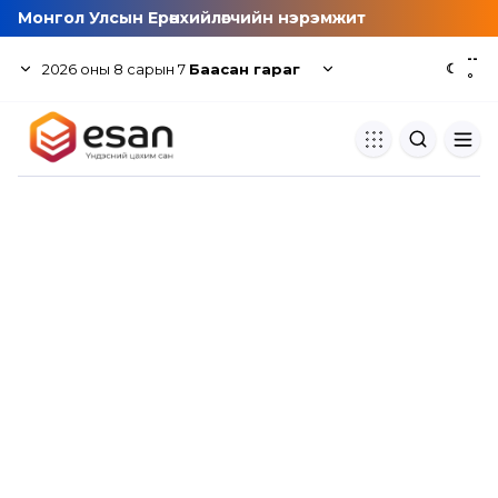
Монгол Улсын Ерөнхийлөгчийн нэрэмжит
--
2026
оны
8
сарын
7
Баасан гараг
☾
°
Хуулбар шалгуур
Нэгдсэн сангаас шалгаж
хуулбарын түвшин тогтоох.
Толь бичиг
Монгол хэлний их тайлбар тол
хайх.
Судлаачийн булан
Судалгааны тэмдэглэлээ хадгала
хуваалцах.
Гишүүнчлэл
Унших багц худалдан авах.