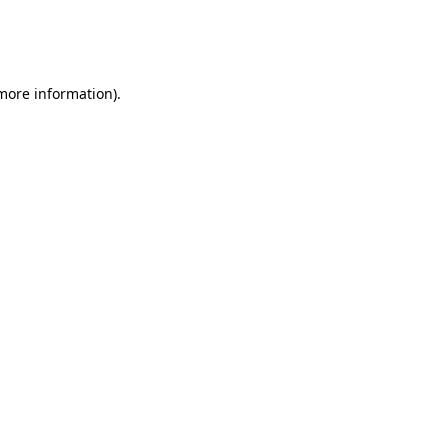
 more information)
.