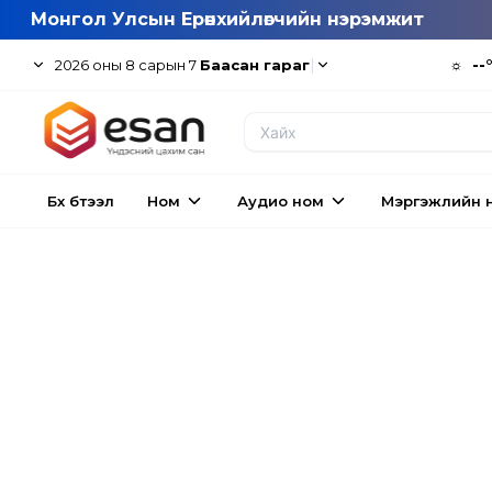
Монгол Улсын Ерөнхийлөгчийн нэрэмжит
|
☼
--
2026
оны
8
сарын
7
Баасан гараг
Бүх бүтээл
Ном
Аудио ном
Мэргэжлийн 