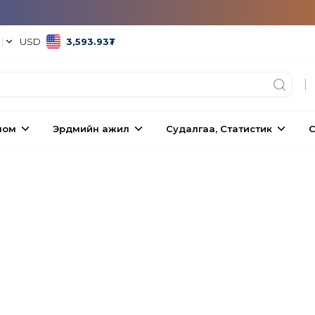
°
|
USD
3,593.93
₮
|
ном
Эрдмийн ажил
Судалгаа, Статистик
С