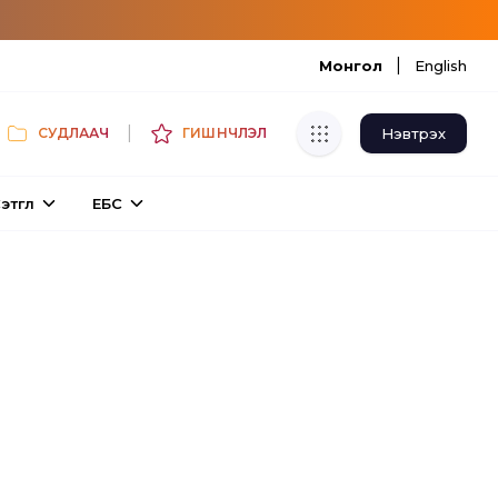
|
Монгол
English
|
Нэвтрэх
СУДЛААЧ
ГИШҮҮНЧЛЭЛ
Хуулбар шалгуур
этгүүл
ЕБС
Нэгдсэн сангаас шалгаж
хуулбарын түвшин тогтоох.
Толь бичиг
Монгол хэлний их тайлбар толиос
хайх.
Судлаачийн булан
Судалгааны тэмдэглэлээ хадгалах,
хуваалцах.
Гишүүнчлэл
Унших багц худалдан авах.