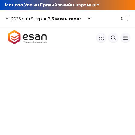
Монгол Улсын Ерөнхийлөгчийн нэрэмжит
--
2026
оны
8
сарын
7
Баасан гараг
☾
°
Хуулбар шалгуур
Нэгдсэн сангаас шалгаж
хуулбарын түвшин тогтоох.
Толь бичиг
Монгол хэлний их тайлбар тол
хайх.
Судлаачийн булан
Судалгааны тэмдэглэлээ хадгала
хуваалцах.
Гишүүнчлэл
Унших багц худалдан авах.