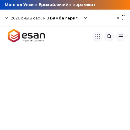
Монгол Улсын Ерөнхийлөгчийн нэрэмжит
--
2026
оны
8
сарын
8
Бямба гариг
☼
°
Хуулбар шалгуур
Нэгдсэн сангаас шалгаж
хуулбарын түвшин тогтоох.
Толь бичиг
Монгол хэлний их тайлбар тол
хайх.
Судлаачийн булан
Судалгааны тэмдэглэлээ хадгала
хуваалцах.
Гишүүнчлэл
Унших багц худалдан авах.