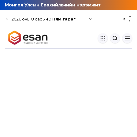
Монгол Улсын Ерөнхийлөгчийн нэрэмжит
--
2026
оны
8
сарын
9
Ням гараг
☼
°
Хуулбар шалгуур
Нэгдсэн сангаас шалгаж
хуулбарын түвшин тогтоох.
Толь бичиг
Монгол хэлний их тайлбар тол
хайх.
Судлаачийн булан
Судалгааны тэмдэглэлээ хадгала
хуваалцах.
Гишүүнчлэл
Унших багц худалдан авах.