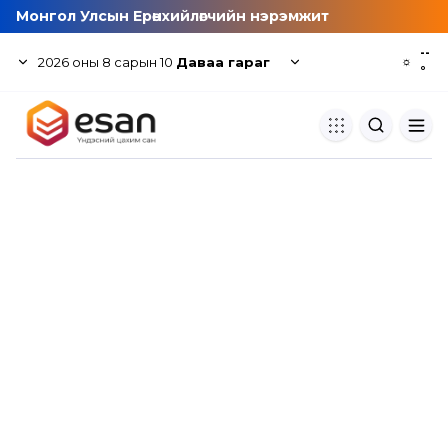
Монгол Улсын Ерөнхийлөгчийн нэрэмжит
--
2026
оны
8
сарын
10
Даваа гараг
☼
°
Хуулбар шалгуур
Нэгдсэн сангаас шалгаж
хуулбарын түвшин тогтоох.
Толь бичиг
Монгол хэлний их тайлбар тол
хайх.
Судлаачийн булан
Судалгааны тэмдэглэлээ хадгала
хуваалцах.
Гишүүнчлэл
Унших багц худалдан авах.