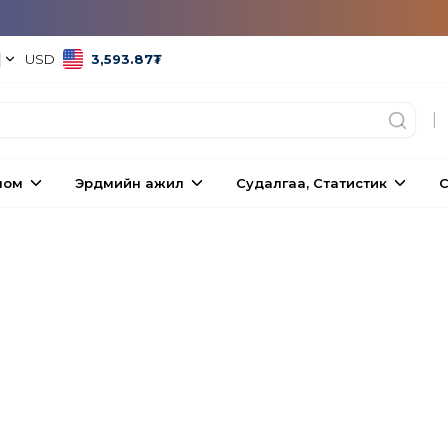
|
USD
3,593.87
₮
|
ном
Эрдмийн ажил
Судалгаа, Статистик
С