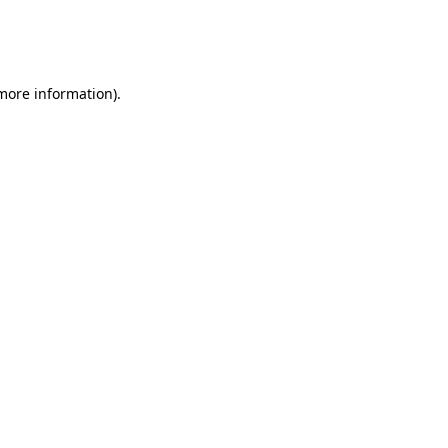
 more information)
.