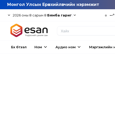
Монгол Улсын Ерөнхийлөгчийн нэрэмжит
|
☼
--°
2026
оны
8
сарын
8
Бямба гариг
Бүх бүтээл
Ном
Аудио ном
Мэргэжлийн 