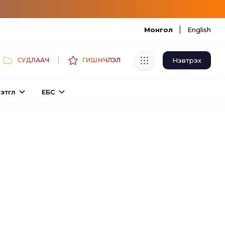
|
Монгол
English
|
Нэвтрэх
СУДЛААЧ
ГИШҮҮНЧЛЭЛ
Хуулбар шалгуур
этгүүл
ЕБС
Нэгдсэн сангаас шалгаж
хуулбарын түвшин тогтоох.
Толь бичиг
Монгол хэлний их тайлбар толиос
хайх.
Судлаачийн булан
Судалгааны тэмдэглэлээ хадгалах,
хуваалцах.
Гишүүнчлэл
Унших багц худалдан авах.