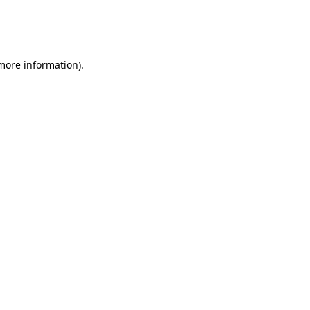
 more information)
.