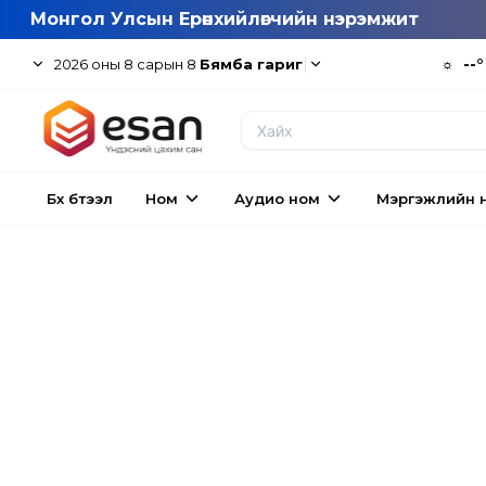
Монгол Улсын Ерөнхийлөгчийн нэрэмжит
|
☼
--°
2026
оны
8
сарын
8
Бямба гариг
Бүх бүтээл
Ном
Аудио ном
Мэргэжлийн 