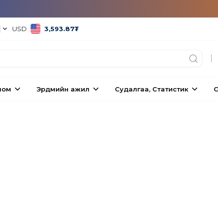
|
USD
3,593.87
₮
|
ном
Эрдмийн ажил
Судалгаа, Статистик
С