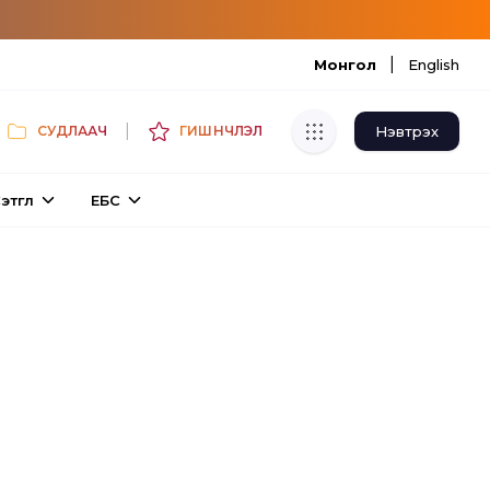
|
Монгол
English
|
Нэвтрэх
СУДЛААЧ
ГИШҮҮНЧЛЭЛ
Хуулбар шалгуур
этгүүл
ЕБС
Нэгдсэн сангаас шалгаж
хуулбарын түвшин тогтоох.
Толь бичиг
Монгол хэлний их тайлбар толиос
хайх.
Судлаачийн булан
Судалгааны тэмдэглэлээ хадгалах,
хуваалцах.
Гишүүнчлэл
Унших багц худалдан авах.