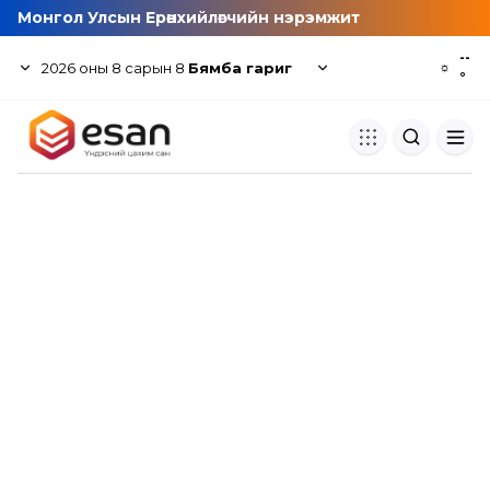
Монгол Улсын Ерөнхийлөгчийн нэрэмжит
--
2026
оны
8
сарын
8
Бямба гариг
☼
°
Хуулбар шалгуур
Нэгдсэн сангаас шалгаж
хуулбарын түвшин тогтоох.
Толь бичиг
Монгол хэлний их тайлбар тол
хайх.
Судлаачийн булан
Судалгааны тэмдэглэлээ хадгала
хуваалцах.
Гишүүнчлэл
Унших багц худалдан авах.