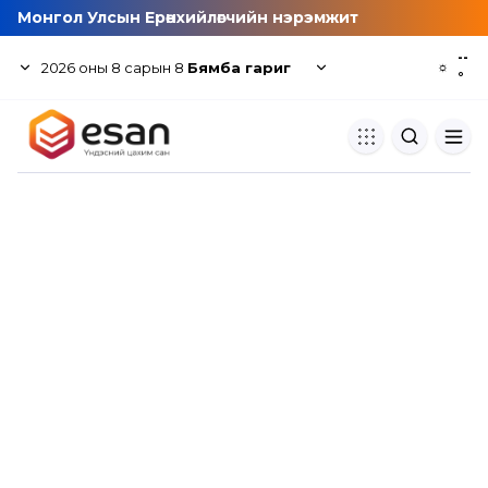
Монгол Улсын Ерөнхийлөгчийн нэрэмжит
--
2026
оны
8
сарын
8
Бямба гариг
☼
°
Хуулбар шалгуур
Нэгдсэн сангаас шалгаж
хуулбарын түвшин тогтоох.
Толь бичиг
Монгол хэлний их тайлбар тол
хайх.
Судлаачийн булан
Судалгааны тэмдэглэлээ хадгала
хуваалцах.
Гишүүнчлэл
Унших багц худалдан авах.