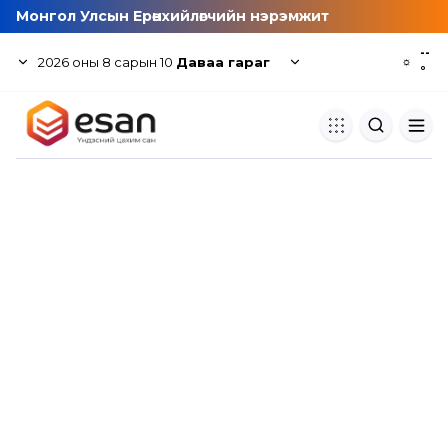
Монгол Улсын Ерөнхийлөгчийн нэрэмжит
--
2026
оны
8
сарын
10
Даваа гараг
☼
°
Хуулбар шалгуур
Нэгдсэн сангаас шалгаж
хуулбарын түвшин тогтоох.
Толь бичиг
Монгол хэлний их тайлбар тол
хайх.
Судлаачийн булан
Судалгааны тэмдэглэлээ хадгала
хуваалцах.
Гишүүнчлэл
Унших багц худалдан авах.