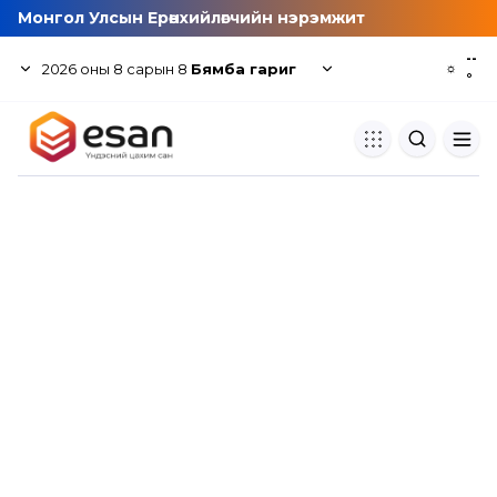
Монгол Улсын Ерөнхийлөгчийн нэрэмжит
--
2026
оны
8
сарын
8
Бямба гариг
☼
°
Хуулбар шалгуур
Нэгдсэн сангаас шалгаж
хуулбарын түвшин тогтоох.
Толь бичиг
Монгол хэлний их тайлбар тол
хайх.
Судлаачийн булан
Судалгааны тэмдэглэлээ хадгала
хуваалцах.
Гишүүнчлэл
Унших багц худалдан авах.