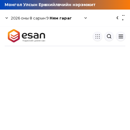
Монгол Улсын Ерөнхийлөгчийн нэрэмжит
--
2026
оны
8
сарын
9
Ням гараг
☾
°
Хуулбар шалгуур
Нэгдсэн сангаас шалгаж
хуулбарын түвшин тогтоох.
Толь бичиг
Монгол хэлний их тайлбар тол
хайх.
Судлаачийн булан
Судалгааны тэмдэглэлээ хадгала
хуваалцах.
Гишүүнчлэл
Унших багц худалдан авах.