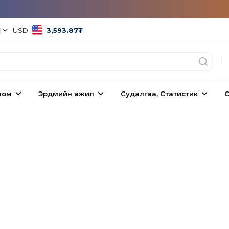
|
USD
3,593.87
₮
|
ном
Эрдмийн ажил
Судалгаа, Статистик
С