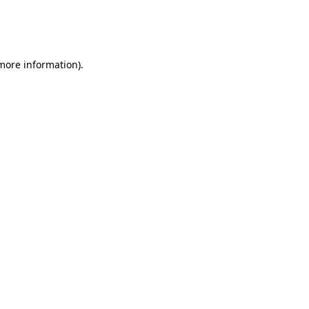
 more information)
.