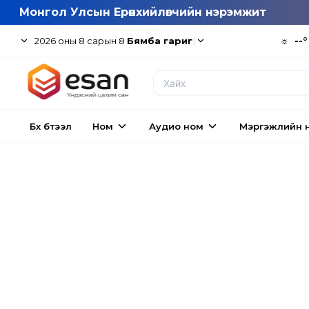
Монгол Улсын Ерөнхийлөгчийн нэрэмжит
|
☼
--°
2026
оны
8
сарын
8
Бямба гариг
Бүх бүтээл
Ном
Аудио ном
Мэргэжлийн 