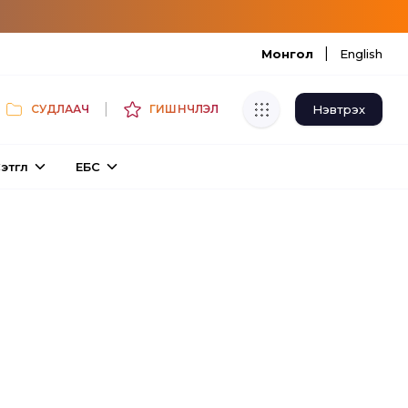
|
Монгол
English
|
Нэвтрэх
СУДЛААЧ
ГИШҮҮНЧЛЭЛ
Хуулбар шалгуур
этгүүл
ЕБС
Нэгдсэн сангаас шалгаж
хуулбарын түвшин тогтоох.
Толь бичиг
Монгол хэлний их тайлбар толиос
хайх.
Судлаачийн булан
Судалгааны тэмдэглэлээ хадгалах,
хуваалцах.
Гишүүнчлэл
Унших багц худалдан авах.