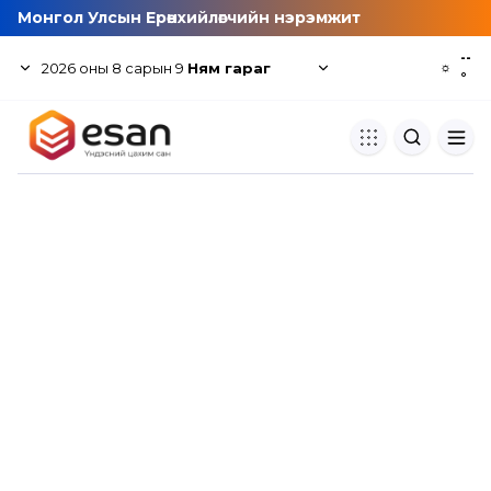
Монгол Улсын Ерөнхийлөгчийн нэрэмжит
--
2026
оны
8
сарын
9
Ням гараг
☼
°
Хуулбар шалгуур
Нэгдсэн сангаас шалгаж
хуулбарын түвшин тогтоох.
Толь бичиг
Монгол хэлний их тайлбар тол
хайх.
Судлаачийн булан
Судалгааны тэмдэглэлээ хадгала
хуваалцах.
Гишүүнчлэл
Унших багц худалдан авах.