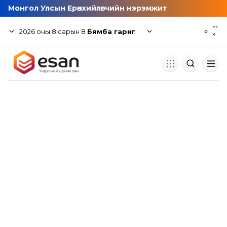
Монгол Улсын Ерөнхийлөгчийн нэрэмжит
--
2026
оны
8
сарын
8
Бямба гариг
☼
°
Хуулбар шалгуур
Нэгдсэн сангаас шалгаж
хуулбарын түвшин тогтоох.
Толь бичиг
Монгол хэлний их тайлбар тол
хайх.
Судлаачийн булан
Судалгааны тэмдэглэлээ хадгала
хуваалцах.
Гишүүнчлэл
Унших багц худалдан авах.