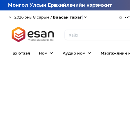
Монгол Улсын Ерөнхийлөгчийн нэрэмжит
|
☼
--
2026
оны
8
сарын
7
Баасан гараг
Бүх бүтээл
Ном
Аудио ном
Мэргэжлийн 