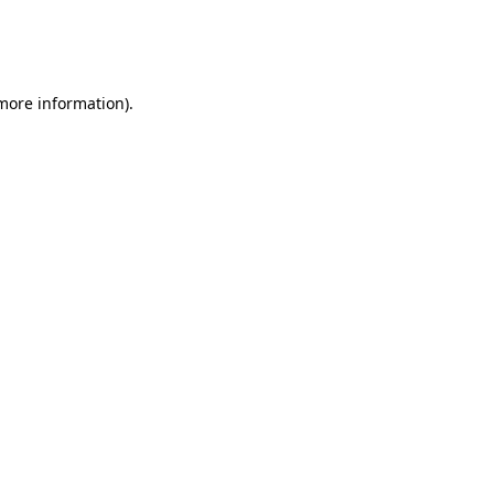
 more information)
.