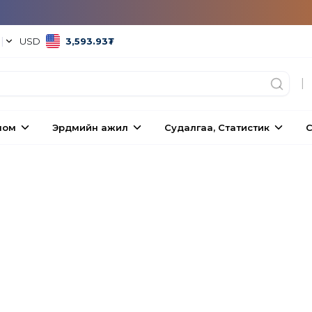
°
|
USD
3,593.93
₮
|
ном
Эрдмийн ажил
Судалгаа, Статистик
С