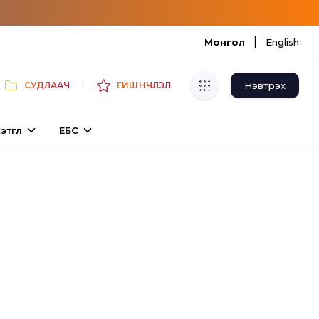
|
Монгол
English
|
Нэвтрэх
СУДЛААЧ
ГИШҮҮНЧЛЭЛ
Хуулбар шалгуур
этгүүл
ЕБС
Нэгдсэн сангаас шалгаж
хуулбарын түвшин тогтоох.
Толь бичиг
Монгол хэлний их тайлбар толиос
хайх.
Судлаачийн булан
Судалгааны тэмдэглэлээ хадгалах,
хуваалцах.
Гишүүнчлэл
Унших багц худалдан авах.