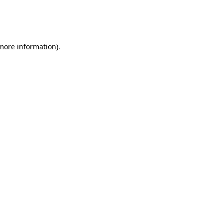
 more information)
.