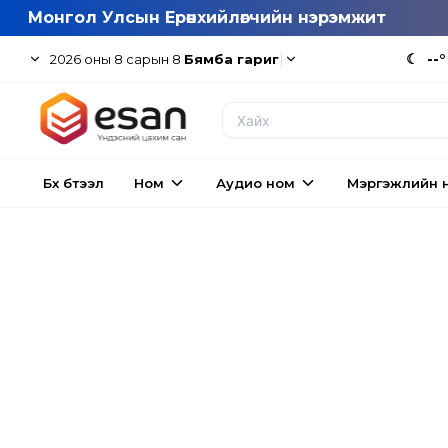
Монгол Улсын Ерөнхийлөгчийн нэрэмжит
|
☾
--°
2026
оны
8
сарын
8
Бямба гариг
Бүх бүтээл
Ном
Аудио ном
Мэргэжлийн 