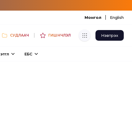
|
Монгол
English
|
Нэвтрэх
СУДЛААЧ
ГИШҮҮНЧЛЭЛ
Хуулбар шалгуур
этгүүл
ЕБС
Нэгдсэн сангаас шалгаж
хуулбарын түвшин тогтоох.
Толь бичиг
Монгол хэлний их тайлбар толиос
хайх.
Судлаачийн булан
Судалгааны тэмдэглэлээ хадгалах,
хуваалцах.
Гишүүнчлэл
Унших багц худалдан авах.