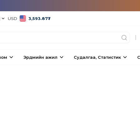
|
USD
3,593.87
₮
|
ном
Эрдмийн ажил
Судалгаа, Статистик
С