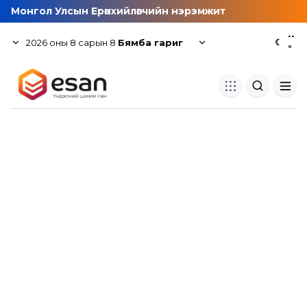
Монгол Улсын Ерөнхийлөгчийн нэрэмжит
--
2026
оны
8
сарын
8
Бямба гариг
☾
°
Хуулбар шалгуур
Нэгдсэн сангаас шалгаж
хуулбарын түвшин тогтоох.
Толь бичиг
Монгол хэлний их тайлбар тол
хайх.
Судлаачийн булан
Судалгааны тэмдэглэлээ хадгала
хуваалцах.
Гишүүнчлэл
Унших багц худалдан авах.