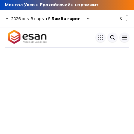
Монгол Улсын Ерөнхийлөгчийн нэрэмжит
--
2026
оны
8
сарын
8
Бямба гариг
☾
°
Хуулбар шалгуур
Нэгдсэн сангаас шалгаж
хуулбарын түвшин тогтоох.
Толь бичиг
Монгол хэлний их тайлбар тол
хайх.
Судлаачийн булан
Судалгааны тэмдэглэлээ хадгала
хуваалцах.
Гишүүнчлэл
Унших багц худалдан авах.