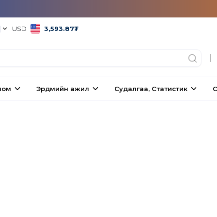
|
USD
3,593.87
₮
|
ном
Эрдмийн ажил
Судалгаа, Статистик
С