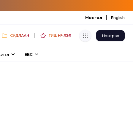
|
Монгол
English
|
Нэвтрэх
СУДЛААЧ
ГИШҮҮНЧЛЭЛ
Хуулбар шалгуур
этгүүл
ЕБС
Нэгдсэн сангаас шалгаж
хуулбарын түвшин тогтоох.
Толь бичиг
Монгол хэлний их тайлбар толиос
хайх.
Судлаачийн булан
Судалгааны тэмдэглэлээ хадгалах,
хуваалцах.
Гишүүнчлэл
Унших багц худалдан авах.