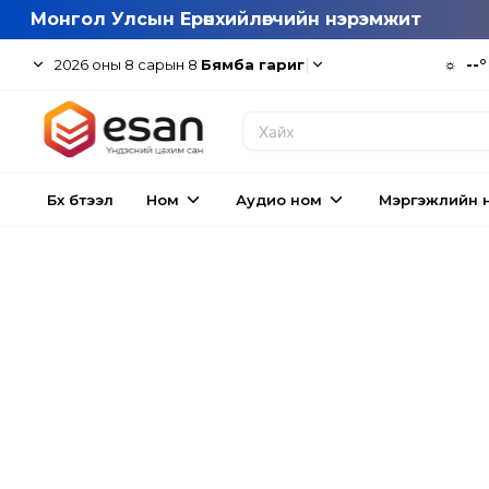
Монгол Улсын Ерөнхийлөгчийн нэрэмжит
|
☼
--°
2026
оны
8
сарын
8
Бямба гариг
Бүх бүтээл
Ном
Аудио ном
Мэргэжлийн 