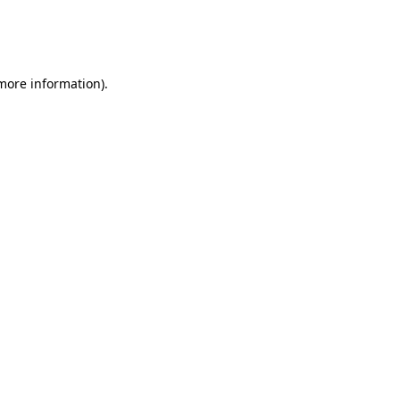
 more information)
.