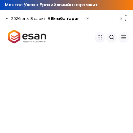
Монгол Улсын Ерөнхийлөгчийн нэрэмжит
--
2026
оны
8
сарын
8
Бямба гариг
☼
°
Хуулбар шалгуур
Нэгдсэн сангаас шалгаж
хуулбарын түвшин тогтоох.
Толь бичиг
Монгол хэлний их тайлбар тол
хайх.
Судлаачийн булан
Судалгааны тэмдэглэлээ хадгала
хуваалцах.
Гишүүнчлэл
Унших багц худалдан авах.