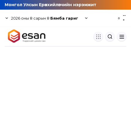
Монгол Улсын Ерөнхийлөгчийн нэрэмжит
--
2026
оны
8
сарын
8
Бямба гариг
☼
°
Хуулбар шалгуур
Нэгдсэн сангаас шалгаж
хуулбарын түвшин тогтоох.
Толь бичиг
Монгол хэлний их тайлбар тол
хайх.
Судлаачийн булан
Судалгааны тэмдэглэлээ хадгала
хуваалцах.
Гишүүнчлэл
Унших багц худалдан авах.