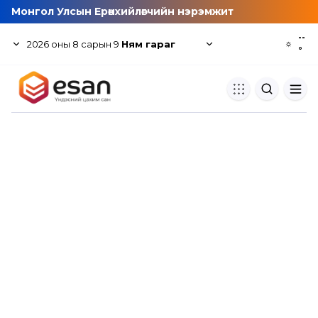
Монгол Улсын Ерөнхийлөгчийн нэрэмжит
--
2026
оны
8
сарын
9
Ням гараг
☼
°
Хуулбар шалгуур
Нэгдсэн сангаас шалгаж
хуулбарын түвшин тогтоох.
Толь бичиг
Монгол хэлний их тайлбар тол
хайх.
Судлаачийн булан
Судалгааны тэмдэглэлээ хадгала
хуваалцах.
Гишүүнчлэл
Унших багц худалдан авах.