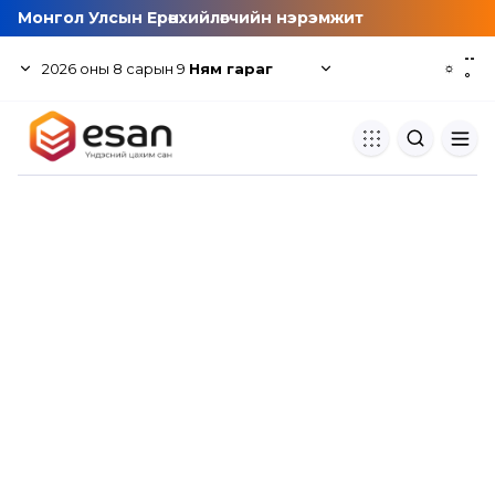
Монгол Улсын Ерөнхийлөгчийн нэрэмжит
--
2026
оны
8
сарын
9
Ням гараг
☼
°
Хуулбар шалгуур
Нэгдсэн сангаас шалгаж
хуулбарын түвшин тогтоох.
Толь бичиг
Монгол хэлний их тайлбар тол
хайх.
Судлаачийн булан
Судалгааны тэмдэглэлээ хадгала
хуваалцах.
Гишүүнчлэл
Унших багц худалдан авах.