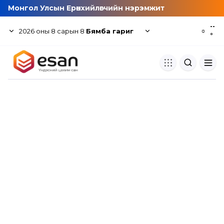
Монгол Улсын Ерөнхийлөгчийн нэрэмжит
--
2026
оны
8
сарын
8
Бямба гариг
☼
°
Хуулбар шалгуур
Нэгдсэн сангаас шалгаж
хуулбарын түвшин тогтоох.
Толь бичиг
Монгол хэлний их тайлбар тол
хайх.
Судлаачийн булан
Судалгааны тэмдэглэлээ хадгала
хуваалцах.
Гишүүнчлэл
Унших багц худалдан авах.