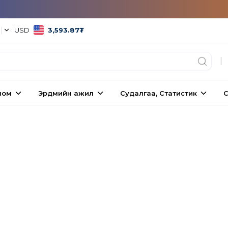
°
|
USD
3,593.87
₮
|
ном
Эрдмийн ажил
Судалгаа, Статистик
С