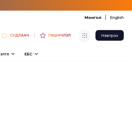
|
Монгол
English
|
Нэвтрэх
СУДЛААЧ
ГИШҮҮНЧЛЭЛ
Хуулбар шалгуур
этгүүл
ЕБС
Нэгдсэн сангаас шалгаж
хуулбарын түвшин тогтоох.
Толь бичиг
Монгол хэлний их тайлбар толиос
хайх.
Судлаачийн булан
Судалгааны тэмдэглэлээ хадгалах,
хуваалцах.
Гишүүнчлэл
Унших багц худалдан авах.