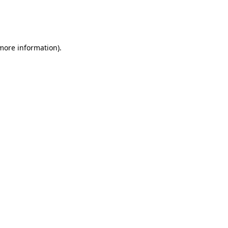
 more information)
.