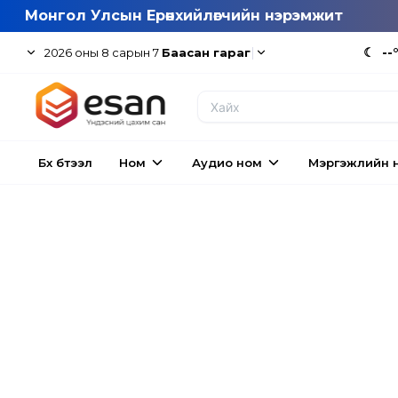
Монгол Улсын Ерөнхийлөгчийн нэрэмжит
|
☾
--
2026
оны
8
сарын
7
Баасан гараг
Бүх бүтээл
Ном
Аудио ном
Мэргэжлийн 