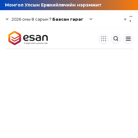
Монгол Улсын Ерөнхийлөгчийн нэрэмжит
--
2026
оны
8
сарын
7
Баасан гараг
☼
°
Хуулбар шалгуур
Нэгдсэн сангаас шалгаж
хуулбарын түвшин тогтоох.
Толь бичиг
Монгол хэлний их тайлбар тол
хайх.
Судлаачийн булан
Судалгааны тэмдэглэлээ хадгала
хуваалцах.
Гишүүнчлэл
Унших багц худалдан авах.