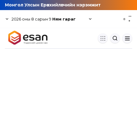
Монгол Улсын Ерөнхийлөгчийн нэрэмжит
--
2026
оны
8
сарын
9
Ням гараг
☼
°
Хуулбар шалгуур
Нэгдсэн сангаас шалгаж
хуулбарын түвшин тогтоох.
Толь бичиг
Монгол хэлний их тайлбар тол
хайх.
Судлаачийн булан
Судалгааны тэмдэглэлээ хадгала
хуваалцах.
Гишүүнчлэл
Унших багц худалдан авах.