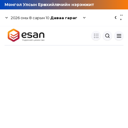
Монгол Улсын Ерөнхийлөгчийн нэрэмжит
--
2026
оны
8
сарын
10
Даваа гараг
☾
°
Хуулбар шалгуур
Нэгдсэн сангаас шалгаж
хуулбарын түвшин тогтоох.
Толь бичиг
Монгол хэлний их тайлбар тол
хайх.
Судлаачийн булан
Судалгааны тэмдэглэлээ хадгала
хуваалцах.
Гишүүнчлэл
Унших багц худалдан авах.