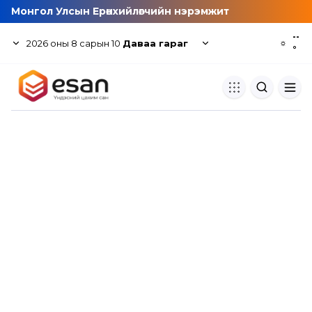
Монгол Улсын Ерөнхийлөгчийн нэрэмжит
--
2026
оны
8
сарын
10
Даваа гараг
☼
°
Хуулбар шалгуур
Нэгдсэн сангаас шалгаж
хуулбарын түвшин тогтоох.
Толь бичиг
Монгол хэлний их тайлбар тол
хайх.
Судлаачийн булан
Судалгааны тэмдэглэлээ хадгала
хуваалцах.
Гишүүнчлэл
Унших багц худалдан авах.