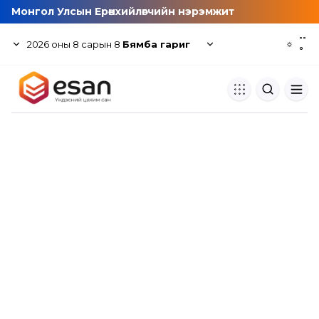
Монгол Улсын Ерөнхийлөгчийн нэрэмжит
--
2026
оны
8
сарын
8
Бямба гариг
☼
°
Хуулбар шалгуур
Нэгдсэн сангаас шалгаж
хуулбарын түвшин тогтоох.
Толь бичиг
Монгол хэлний их тайлбар тол
хайх.
Судлаачийн булан
Судалгааны тэмдэглэлээ хадгала
хуваалцах.
Гишүүнчлэл
Унших багц худалдан авах.