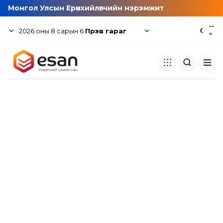
Монгол Улсын Ерөнхийлөгчийн нэрэмжит
--
2026
оны
8
сарын
6
Пүрэв гараг
☾
°
Хуулбар шалгуур
Нэгдсэн сангаас шалгаж
хуулбарын түвшин тогтоох.
Толь бичиг
Монгол хэлний их тайлбар тол
хайх.
Судлаачийн булан
Судалгааны тэмдэглэлээ хадгала
хуваалцах.
Гишүүнчлэл
Унших багц худалдан авах.