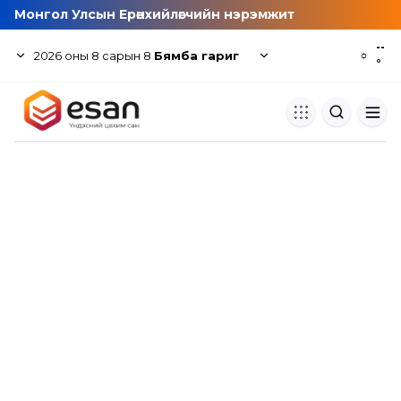
Монгол Улсын Ерөнхийлөгчийн нэрэмжит
--
2026
оны
8
сарын
8
Бямба гариг
☼
°
Хуулбар шалгуур
Нэгдсэн сангаас шалгаж
хуулбарын түвшин тогтоох.
Толь бичиг
Монгол хэлний их тайлбар тол
хайх.
Судлаачийн булан
Судалгааны тэмдэглэлээ хадгала
хуваалцах.
Гишүүнчлэл
Унших багц худалдан авах.