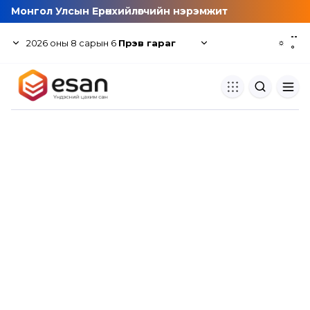
Монгол Улсын Ерөнхийлөгчийн нэрэмжит
--
2026
оны
8
сарын
6
Пүрэв гараг
☼
°
Хуулбар шалгуур
Нэгдсэн сангаас шалгаж
хуулбарын түвшин тогтоох.
Толь бичиг
Монгол хэлний их тайлбар тол
хайх.
Судлаачийн булан
Судалгааны тэмдэглэлээ хадгала
хуваалцах.
Гишүүнчлэл
Унших багц худалдан авах.