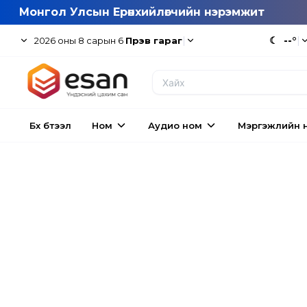
Монгол Улсын Ерөнхийлөгчийн нэрэмжит
|
☾
--°
|
2026
оны
8
сарын
6
Пүрэв гараг
Бүх бүтээл
Ном
Аудио ном
Мэргэжлийн 