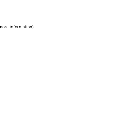
 more information)
.