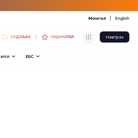
|
Монгол
English
|
Нэвтрэх
СУДЛААЧ
ГИШҮҮНЧЛЭЛ
Хуулбар шалгуур
этгүүл
ЕБС
Нэгдсэн сангаас шалгаж
хуулбарын түвшин тогтоох.
Толь бичиг
Монгол хэлний их тайлбар толиос
хайх.
Судлаачийн булан
Судалгааны тэмдэглэлээ хадгалах,
хуваалцах.
Гишүүнчлэл
Унших багц худалдан авах.