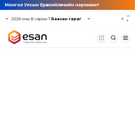
Монгол Улсын Ерөнхийлөгчийн нэрэмжит
--
2026
оны
8
сарын
7
Баасан гараг
☼
°
Хуулбар шалгуур
Нэгдсэн сангаас шалгаж
хуулбарын түвшин тогтоох.
Толь бичиг
Монгол хэлний их тайлбар тол
хайх.
Судлаачийн булан
Судалгааны тэмдэглэлээ хадгала
хуваалцах.
Гишүүнчлэл
Унших багц худалдан авах.