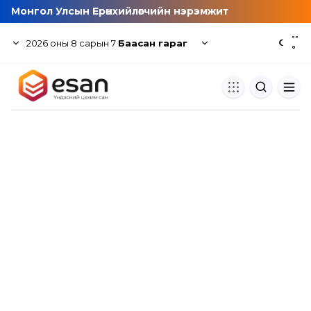
Монгол Улсын Ерөнхийлөгчийн нэрэмжит
--
2026
оны
8
сарын
7
Баасан гараг
☾
°
Хуулбар шалгуур
Нэгдсэн сангаас шалгаж
хуулбарын түвшин тогтоох.
Толь бичиг
Монгол хэлний их тайлбар тол
хайх.
Судлаачийн булан
Судалгааны тэмдэглэлээ хадгала
хуваалцах.
Гишүүнчлэл
Унших багц худалдан авах.