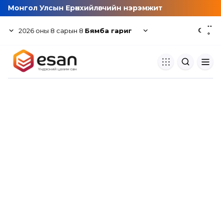
Монгол Улсын Ерөнхийлөгчийн нэрэмжит
--
2026
оны
8
сарын
8
Бямба гариг
☾
°
Хуулбар шалгуур
Нэгдсэн сангаас шалгаж
хуулбарын түвшин тогтоох.
Толь бичиг
Монгол хэлний их тайлбар тол
хайх.
Судлаачийн булан
Судалгааны тэмдэглэлээ хадгала
хуваалцах.
Гишүүнчлэл
Унших багц худалдан авах.