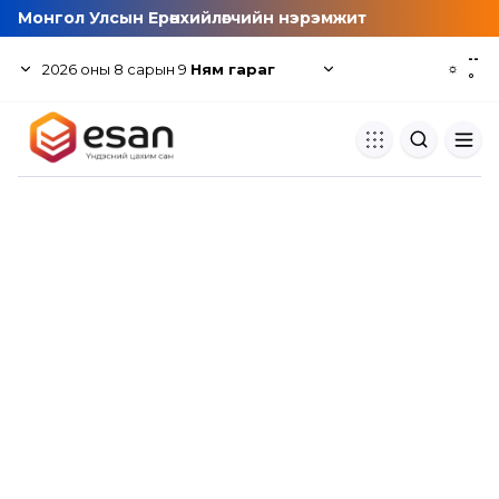
Монгол Улсын Ерөнхийлөгчийн нэрэмжит
--
2026
оны
8
сарын
9
Ням гараг
☼
°
Хуулбар шалгуур
Нэгдсэн сангаас шалгаж
хуулбарын түвшин тогтоох.
Толь бичиг
Монгол хэлний их тайлбар тол
хайх.
Судлаачийн булан
Судалгааны тэмдэглэлээ хадгала
хуваалцах.
Гишүүнчлэл
Унших багц худалдан авах.