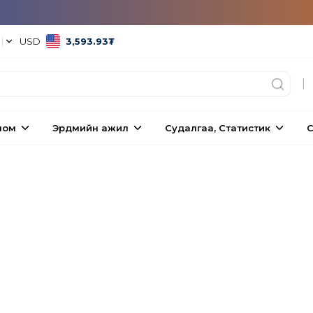
°
|
USD
3,593.93
₮
|
ном
Эрдмийн ажил
Судалгаа, Статистик
С