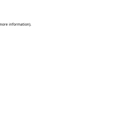
 more information)
.