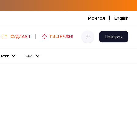
|
Монгол
English
|
Нэвтрэх
СУДЛААЧ
ГИШҮҮНЧЛЭЛ
Хуулбар шалгуур
этгүүл
ЕБС
Нэгдсэн сангаас шалгаж
хуулбарын түвшин тогтоох.
Толь бичиг
Монгол хэлний их тайлбар толиос
хайх.
Судлаачийн булан
Судалгааны тэмдэглэлээ хадгалах,
хуваалцах.
Гишүүнчлэл
Унших багц худалдан авах.