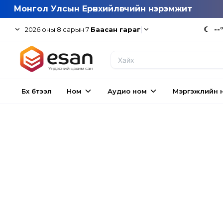
Монгол Улсын Ерөнхийлөгчийн нэрэмжит
|
☾
--
2026
оны
8
сарын
7
Баасан гараг
Бүх бүтээл
Ном
Аудио ном
Мэргэжлийн 