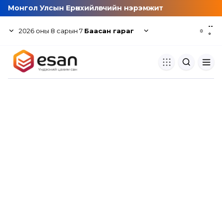
Монгол Улсын Ерөнхийлөгчийн нэрэмжит
--
2026
оны
8
сарын
7
Баасан гараг
☼
°
Хуулбар шалгуур
Нэгдсэн сангаас шалгаж
хуулбарын түвшин тогтоох.
Толь бичиг
Монгол хэлний их тайлбар тол
хайх.
Судлаачийн булан
Судалгааны тэмдэглэлээ хадгала
хуваалцах.
Гишүүнчлэл
Унших багц худалдан авах.